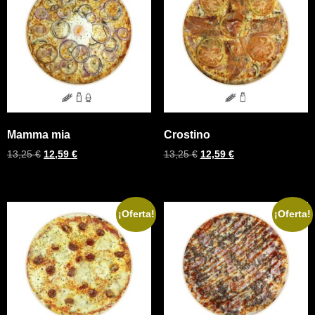
Mamma mia
Crostino
13,25
€
12,59
€
13,25
€
12,59
€
¡Oferta!
¡Oferta!