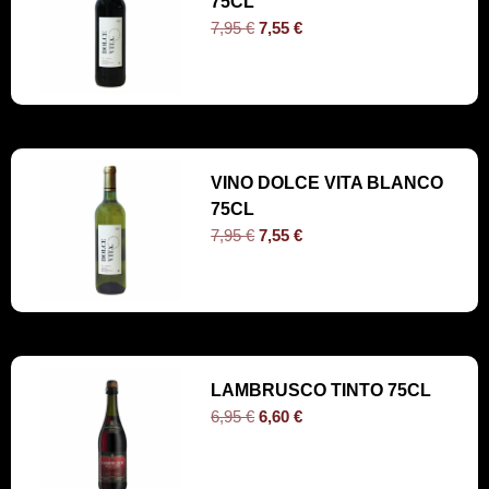
75CL
7,95
€
7,55
€
VINO DOLCE VITA BLANCO
75CL
7,95
€
7,55
€
LAMBRUSCO TINTO 75CL
6,95
€
6,60
€