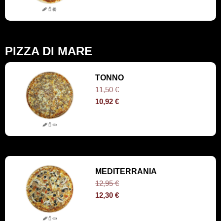
PIZZA DI MARE
TONNO
11,50
€
10,92
€
MEDITERRANIA
12,95
€
12,30
€