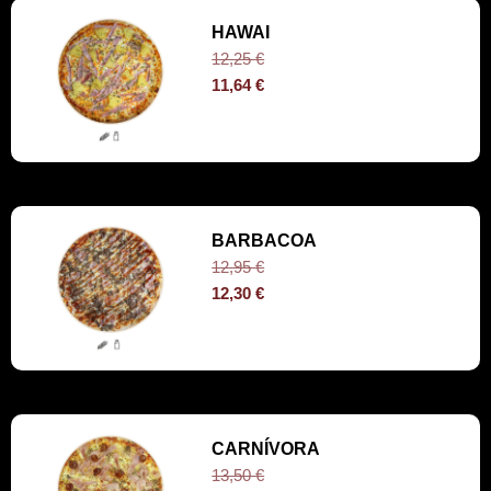
HAWAI
12,25
€
11,64
€
BARBACOA
12,95
€
12,30
€
CARNÍVORA
13,50
€