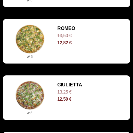
ROMEO
13,50
€
12,82
€
GIULIETTA
13,25
€
12,59
€