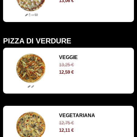
13,06
€
PIZZA DI VERDURE
VEGGIE
13,25
€
12,59
€
VEGETARIANA
12,75
€
12,11
€