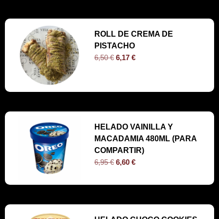
ROLL DE CREMA DE
PISTACHO
6,50
€
6,17
€
HELADO VAINILLA Y
MACADAMIA 480ML (PARA
COMPARTIR)
6,95
€
6,60
€