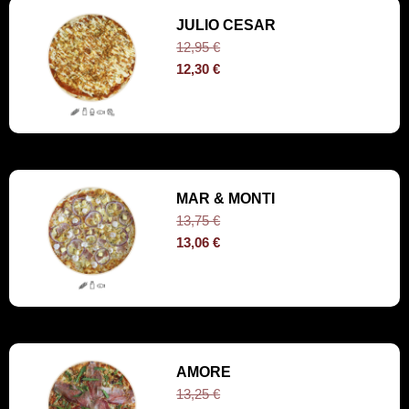
JULIO CESAR
12,95
€
12,30
€
MAR & MONTI
13,75
€
13,06
€
AMORE
13,25
€