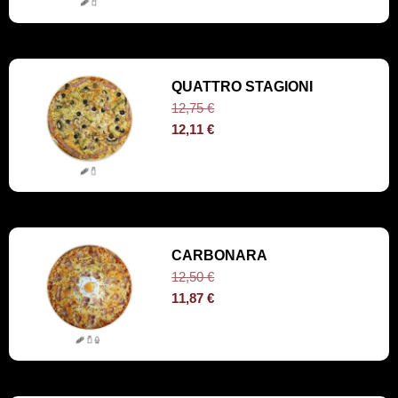
QUATTRO STAGIONI
12,75
€
12,11
€
CARBONARA
12,50
€
11,87
€