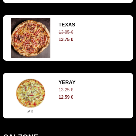
TEXAS
13,85
€
13,75
€
YERAY
13,25
€
12,59
€