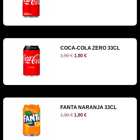
COCA-COLA ZERO 33CL
1,90
€
1,80
€
FANTA NARANJA 33CL
1,90
€
1,80
€