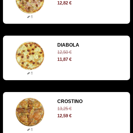
12,82
€
DIABOLA
12,50
€
11,87
€
CROSTINO
13,25
€
12,59
€