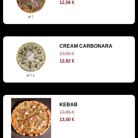
12,59
€
CREAM CARBONARA
13,50
€
12,82
€
KEBAB
13,85
€
13,50
€