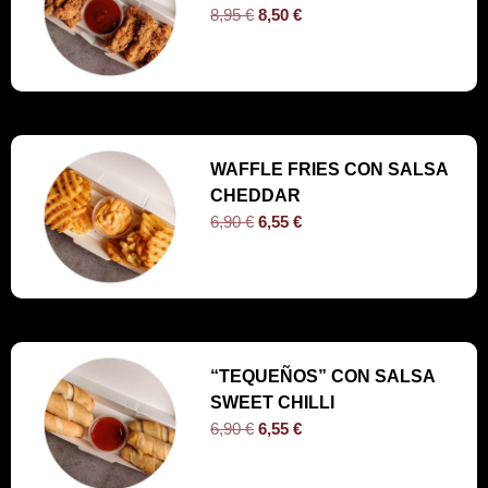
8,95
€
8,50
€
WAFFLE FRIES CON SALSA
CHEDDAR
6,90
€
6,55
€
“TEQUEÑOS” CON SALSA
SWEET CHILLI
6,90
€
6,55
€