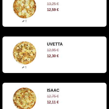
13,25
€
12,59
€
UVETTA
12,95
€
12,30
€
ISAAC
12,75
€
12,11
€