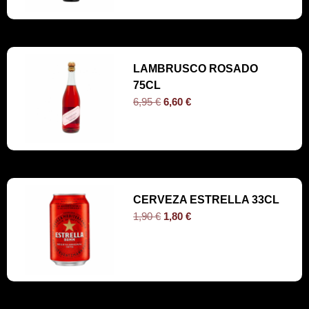
LAMBRUSCO ROSADO
75CL
6,95
€
6,60
€
CERVEZA ESTRELLA 33CL
1,90
€
1,80
€