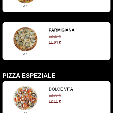
PARMIGIANA
12,25
€
11,64
€
PIZZA ESPEZIALE
DOLCE VITA
12,75
€
12,11
€