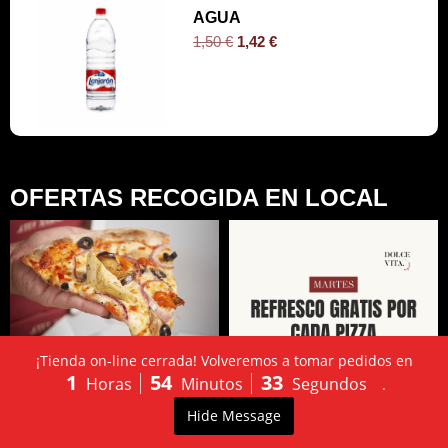
AGUA
1,50
€
1,42
€
OFERTAS RECOGIDA EN LOCAL
¡Tienda on-line cerrada! Volveremos a tomar pedidos en
1
54
32
Horas
Minutos
Segundos
.
LLÁMANOS:
PEDIDO
0
Hide Message
603502130
ONLINE