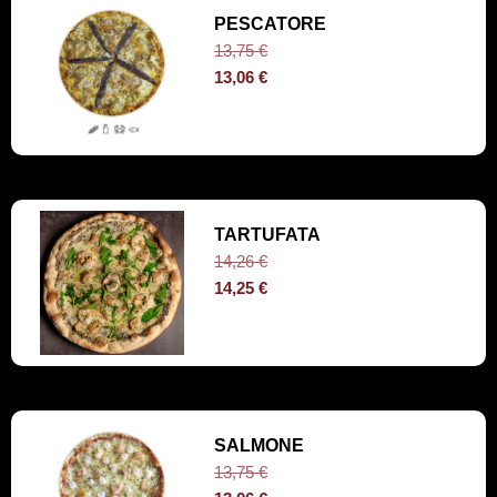
PESCATORE
13,75
€
13,06
€
TARTUFATA
14,26
€
14,25
€
SALMONE
13,75
€