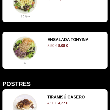
ENSALADA TONYINA
8,50
€
8,08
€
POSTRES
TIRAMISÚ CASERO
4,50
€
4,27
€