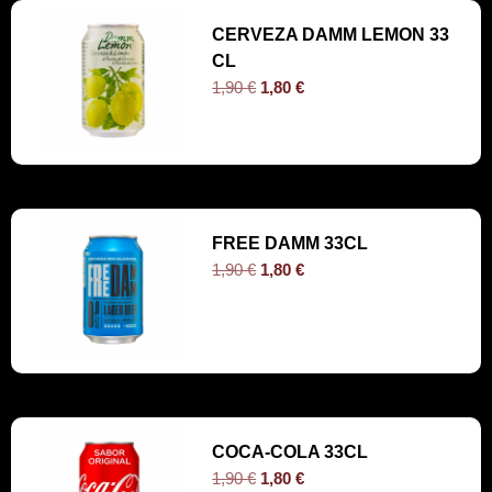
CERVEZA DAMM LEMON 33
CL
1,90
€
1,80
€
FREE DAMM 33CL
1,90
€
1,80
€
COCA-COLA 33CL
1,90
€
1,80
€