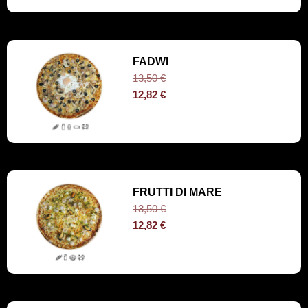
FADWI
13,50
€
12,82
€
FRUTTI DI MARE
13,50
€
12,82
€