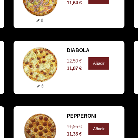
11,64
€
DIABOLA
12,50
€
Añadir
11,87
€
PEPPERONI
11,95
€
Añadir
11,35
€