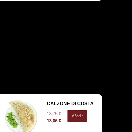
CALZONE DI COSTA
13,75
€
Añadir
13,06
€