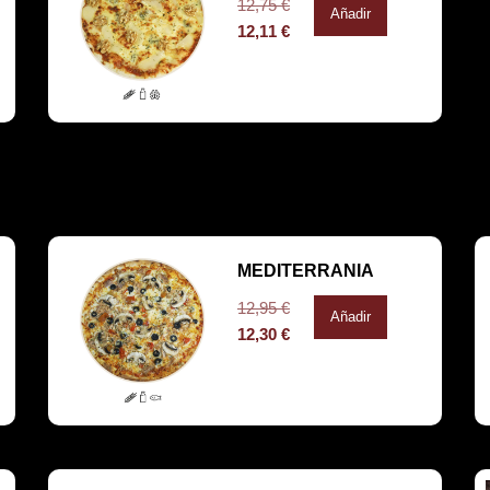
12,75
€
Añadir
12,11
€
MEDITERRANIA
12,95
€
Añadir
12,30
€