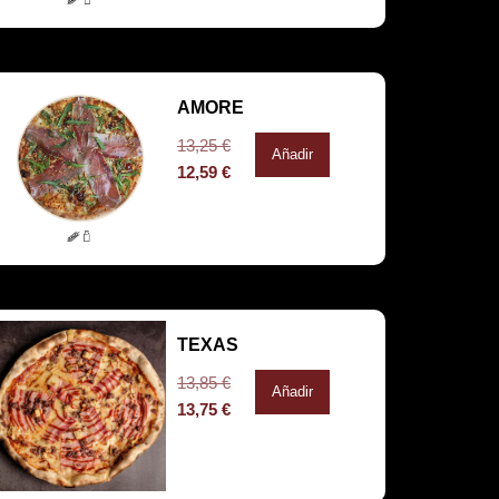
AMORE
13,25
€
Añadir
12,59
€
TEXAS
13,85
€
Añadir
13,75
€