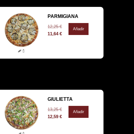
PARMIGIANA
12,25
€
Añadir
11,64
€
GIULIETTA
13,25
€
Añadir
12,59
€