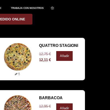
O
TRABAJA CON NOSOTROS
PEDIDO ONLINE
QUATTRO STAGIONI
12,75
€
Añadir
12,11
€
BARBACOA
12,95
€
Añadir