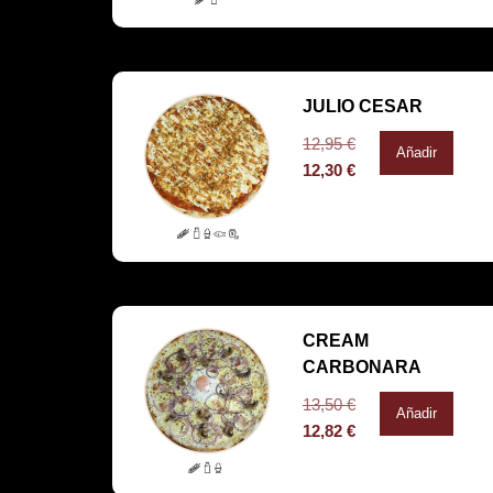
JULIO CESAR
12,95
€
Añadir
12,30
€
CREAM
CARBONARA
13,50
€
Añadir
12,82
€