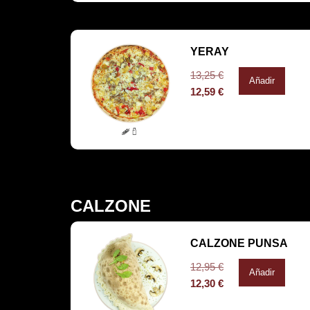
YERAY
13,25
€
Añadir
12,59
€
CALZONE
CALZONE PUNSA
12,95
€
Añadir
12,30
€