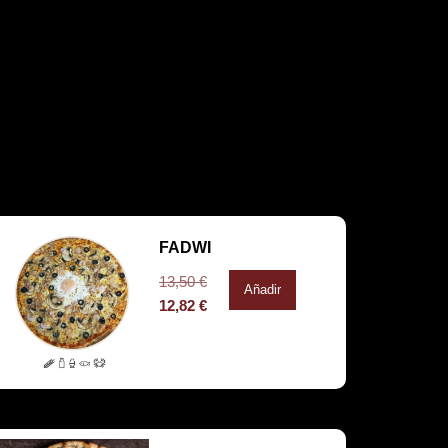
FADWI
13,50
€
Añadir
12,82
€