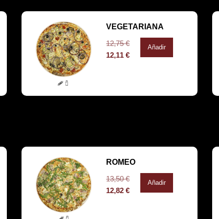
VEGETARIANA
12,75
€
Añadir
12,11
€
ROMEO
13,50
€
Añadir
12,82
€