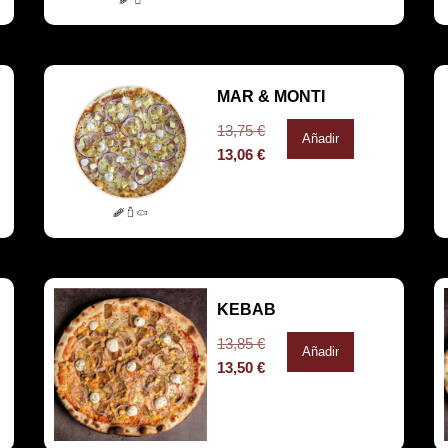
MAR & MONTI
13,75
€
Añadir
13,06
€
KEBAB
13,85
€
Añadir
13,50
€