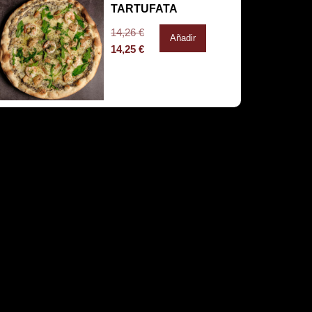
TARTUFATA
14,26
€
Añadir
14,25
€