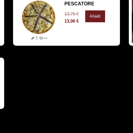
PESCATORE
13,75
€
Añadir
13,06
€