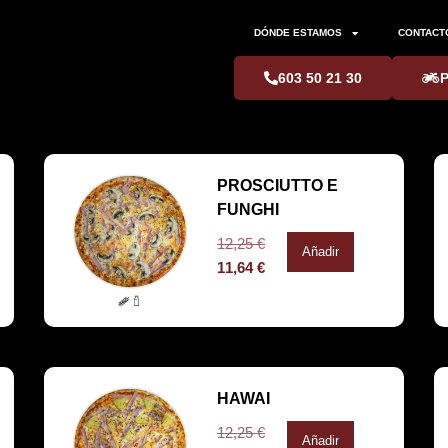
DÓNDE ESTAMOS
CONTACT
603 50 21 30
PROSCIUTTO E
FUNGHI
12,25
€
Añadir
11,64
€
HAWAI
12,25
€
Añadir