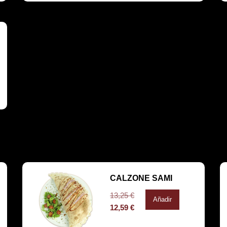
CALZONE SAMI
13,25
€
Añadir
12,59
€