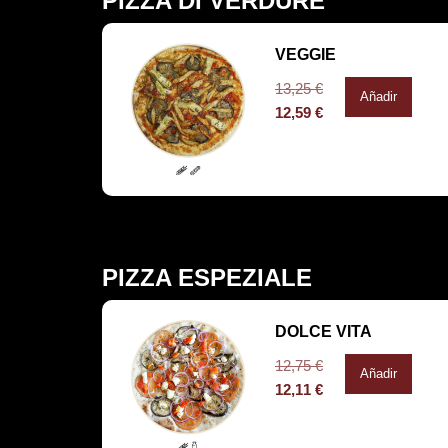
PIZZA DI VERDURE
VEGGIE
13,25
€
Añadir
12,59
€
PIZZA ESPEZIALE
DOLCE VITA
12,75
€
Añadir
12,11
€