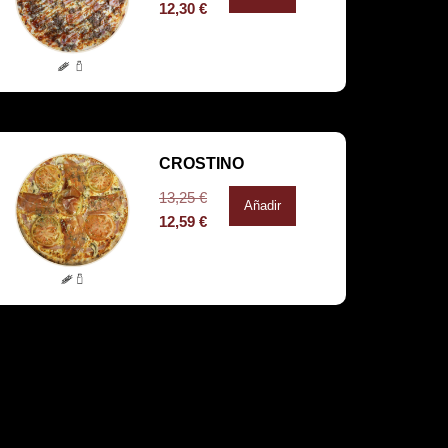
12,30
€
CROSTINO
13,25
€
Añadir
12,59
€