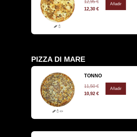
12,95
€
Añadir
12,30
€
PIZZA DI MARE
TONNO
11,50
€
Añadir
10,92
€