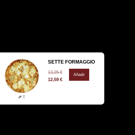
SETTE FORMAGGIO
13,25
€
Añadir
12,59
€