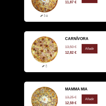
11,87
€
CARNÍVORA
13,50
€
Añadir
12,82
€
MAMMA MIA
13,25
€
Añadir
12,59
€