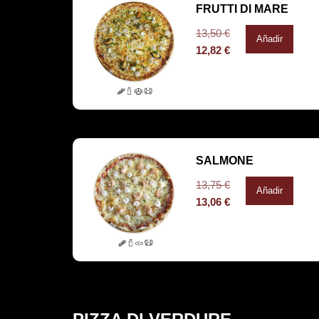
FRUTTI DI MARE
13,50
€
Añadir
12,82
€
SALMONE
13,75
€
Añadir
13,06
€