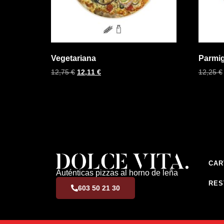
Vegetariana
Parmi
12,75
€
12,11
€
12,25
€
CAR
Auténticas pizzas al horno de leña
RES
603 50 21 30