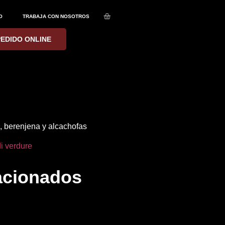
O
TRABAJA CON NOSOTROS
PEDIDO ONLINE
o, berenjena y alcachofas
i verdure
acionados