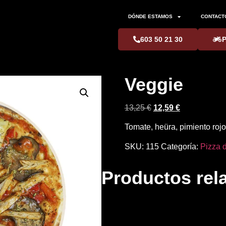
DÓNDE ESTAMOS
CONTACT
603 50 21 30
Veggie
13,25
€
12,59
€
Tomate, heüra, pimiento roj
SKU:
115
Categoría:
Pizza d
Productos rel