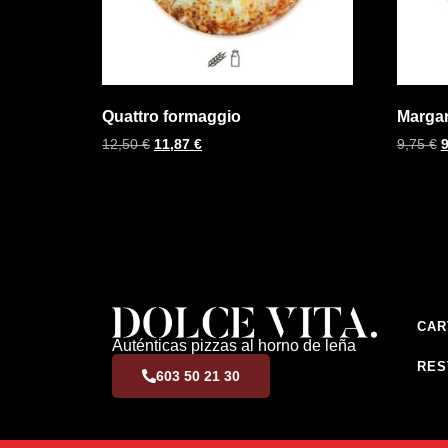
Quattro formaggio
Margar
12,50
€
11,87
€
9,75
€
CAR
Auténticas pizzas al horno de leña
RES
603 50 21 30