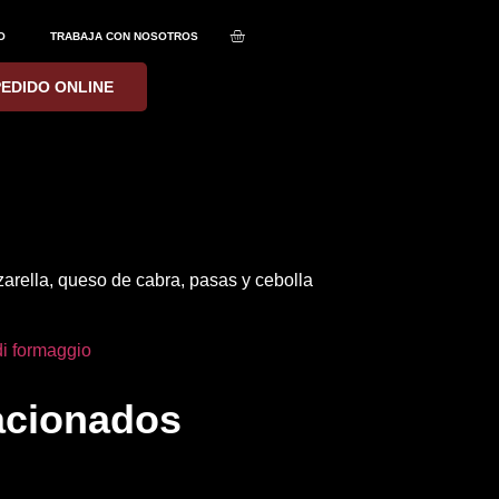
O
TRABAJA CON NOSOTROS
PEDIDO ONLINE
rella, queso de cabra, pasas y cebolla
di formaggio
acionados