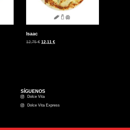
Isaac
12,75
€
12,11
€
SÍGUENOS
Dolce Vita
Dolce Vita Express