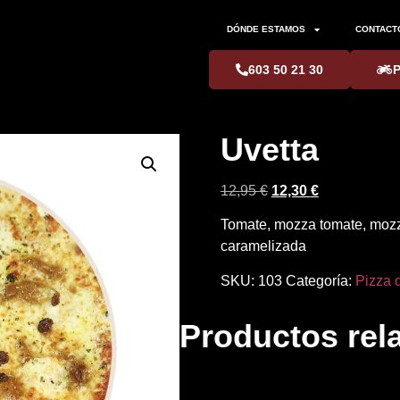
DÓNDE ESTAMOS
CONTACT
603 50 21 30
Uvetta
12,95
€
12,30
€
Tomate, mozza tomate, mozza
caramelizada
SKU:
103
Categoría:
Pizza 
Productos rel