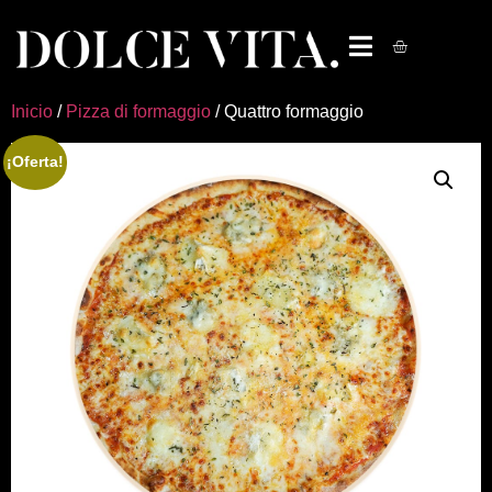
Inicio
/
Pizza di formaggio
/ Quattro formaggio
¡Oferta!