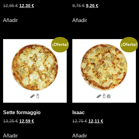
12,95
€
12,30
€
9,75
€
9,26
€
Añadir
Añadir
¡Oferta!
¡Oferta!
Sette formaggio
Isaac
13,25
€
12,59
€
12,75
€
12,11
€
Añadir
Añadir