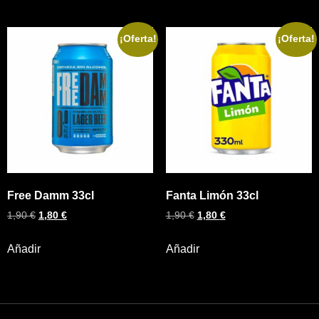
¡Oferta!
¡Oferta!
Free Damm 33cl
Fanta Limón 33cl
1,90
€
1,80
€
1,90
€
1,80
€
Añadir
Añadir