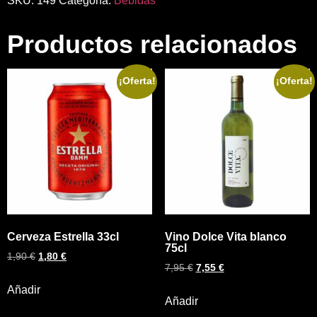
SKU:
149
Categoría:
Bebidas
Productos relacionados
¡Oferta!
¡Oferta!
Cerveza Estrella 33cl
Vino Dolce Vita blanco
75cl
1,90
€
1,80
€
7,95
€
7,55
€
Añadir
Añadir