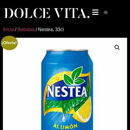
Inicio
/
Bebidas
/ Nestea, 33cl
¡Oferta!