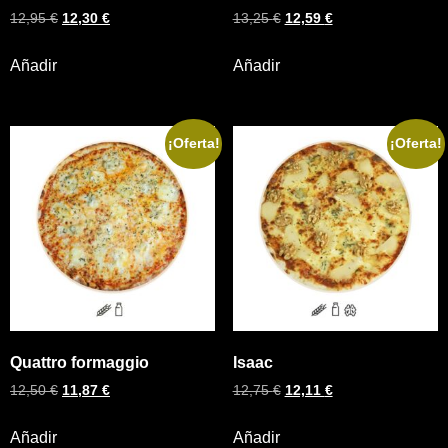
12,95
€
12,30
€
13,25
€
12,59
€
Añadir
Añadir
¡Oferta!
¡Oferta!
Quattro formaggio
Isaac
12,50
€
11,87
€
12,75
€
12,11
€
Añadir
Añadir