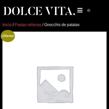
Inicio
/
Pastas rellenas
/ Gnocchis de patatas
¡Oferta!