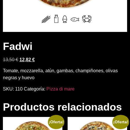
Fadwi
13,50
€
12,82
€
Tomate, mozzarella, atún, gambas, champiñones, olivas
negras y huevo
SKU:
110
Categoría:
Pizza di mare
Productos relacionados
¡Oferta!
¡Oferta!