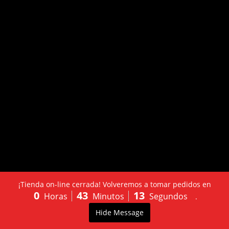
¡Tienda on-line cerrada! Volveremos a tomar pedidos en
0
43
13
Horas
Minutos
Segundos
.
LLÁMANOS:
PEDIDO
0
Hide Message
603502130
ONLINE