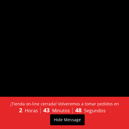
¡Tienda on-line cerrada! Volveremos a tomar pedidos en
2
43
48
Horas
Minutos
Segundos
.
LLÁMANOS:
PEDIDO
0
Hide Message
603502130
ONLINE