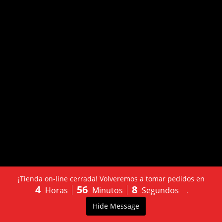
¡Tienda on-line cerrada! Volveremos a tomar pedidos en
4
56
8
Horas
Minutos
Segundos
.
LLÁMANOS:
PEDIDO
0
Hide Message
603502130
ONLINE