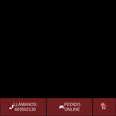
LLÁMANOS:
PEDIDO
0
603502130
ONLINE