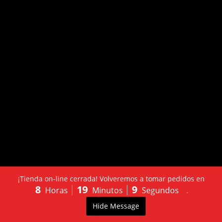
¡Tienda on-line cerrada! Volveremos a tomar pedidos en
8
19
9
Horas
Minutos
Segundos
.
LLÁMANOS:
PEDIDO
0
Hide Message
603502130
ONLINE