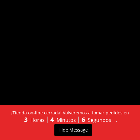
¡Tienda on-line cerrada! Volveremos a tomar pedidos en
3
4
6
Horas
Minutos
Segundos
.
LLÁMANOS:
PEDIDO
0
Hide Message
603502130
ONLINE