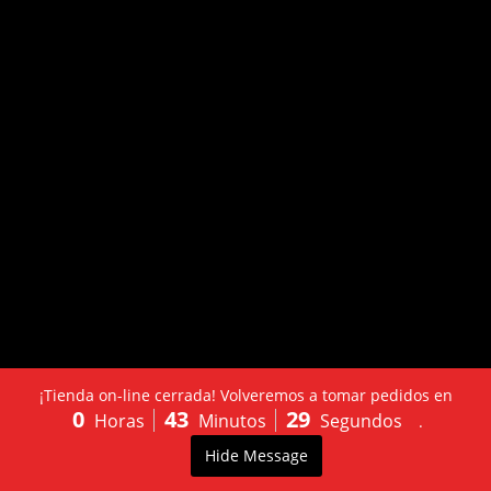
¡Tienda on-line cerrada! Volveremos a tomar pedidos en
0
43
29
Horas
Minutos
Segundos
.
LLÁMANOS:
PEDIDO
0
Hide Message
603502130
ONLINE