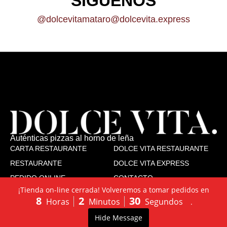
SÍGUENOS
@dolcevitamataro
@dolcevita.express
Auténticas pizzas al horno de leña
CARTA RESTAURANTE
DOLCE VITA RESTAURANTE
RESTAURANTE
DOLCE VITA EXPRESS
PEDIDO ONLINE
CONTACTO
¡Tienda on-line cerrada! Volveremos a tomar pedidos en
TRABAJA CON NOSOTROS
8
2
30
Horas
Minutos
Segundos
.
SÍGUENOS
Dolce Vita
Dolce Vita Express
LLÁMANOS:
PEDIDO
0
Hide Message
Accesibilidad
Aviso legal
Cookies
Privacidad
603502130
ONLINE